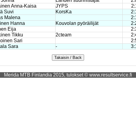
 Jonna
Lahden suunnistajat
2:
ainen Anna-Kaisa
JYPS
2:
ä Suvi
KorsKa
2:
as Malena
2:
tinen Hanna
Kouvolan pyöräilijät
2:
en Eija
2:
inen Tikku
2cteam
2:
oinen Sari
2:
ala Sara
-
3:
Merida MTB Finlandia 2015, tulokset © www.resultservice.fi