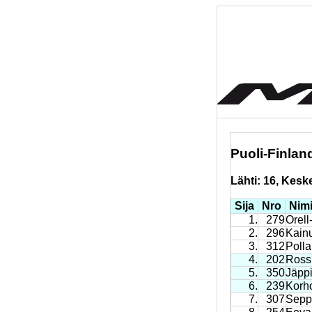
Puoli-Finlan
Lähti: 16, Keskey
Sija
Nro
Nim
1.
279
Orell
2.
296
Kainu
3.
312
Polla
4.
202
Rossi
5.
350
Jäppi
6.
239
Korh
7.
307
Sepp