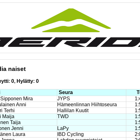
dia naiset
tti: 0, Hylätty: 0
i
Seura
T
-Sipponen Mira
JYPS
1:
lainen Anni
Hämeenlinnan Hiihtoseura
1:
ri Terhi
Hallilan Kuutit
1:
 Maija
TWD
1:
nen Taija
1:
onen Jenni
LaPy
1:
änen Laura
IBD Cycling
2: