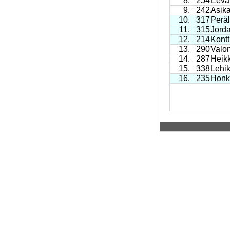
8.
254
Eeva
9.
242
Asik
10.
317
Peräl
11.
315
Jord
12.
214
Kont
13.
290
Valon
14.
287
Heikk
15.
338
Lehik
16.
235
Honk