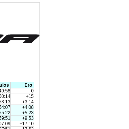
ulos
Ero
49:58
+0
50:14
+15
53:13
+3:14
54:07
+4:08
55:22
+5:23
59:51
+9:53
07:09
+17:10