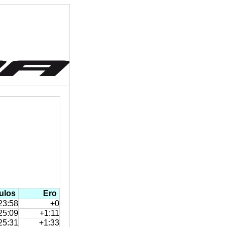
ulos
Ero
23:58
+0
25:09
+1:11
25:31
+1:33