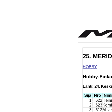
25. MERID
HOBBY
Hobby-Finla
Lähti: 24, Keskey
Sija
Nro
Nim
1.
622
Heini
2.
623
Korni
3.
612
Ahve