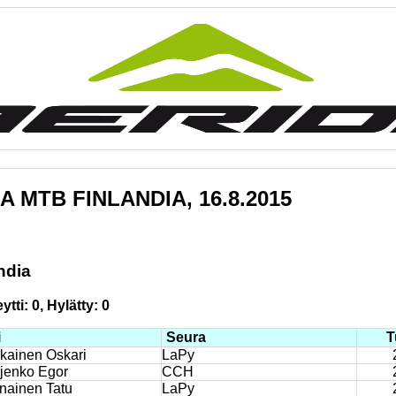
A MTB FINLANDIA, 16.8.2015
ndia
tti: 0, Hylätty: 0
i
Seura
T
kainen Oskari
LaPy
jenko Egor
CCH
nainen Tatu
LaPy