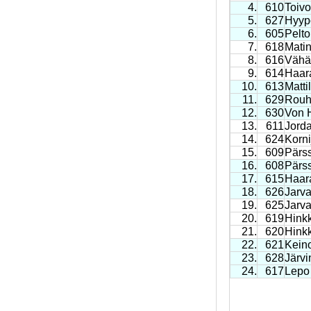
4.
610
Toivo
5.
627
Hyypö
6.
605
Pelto
7.
618
Mati
8.
616
Vähäs
9.
614
Haar
10.
613
Matti
11.
629
Rouh
12.
630
Von 
13.
611
Jorda
14.
624
Korn
15.
609
Pärss
16.
608
Pärs
17.
615
Haar
18.
626
Jarva
19.
625
Jarv
20.
619
Hinkk
21.
620
Hink
22.
621
Keino
23.
628
Järvi
24.
617
Lepo