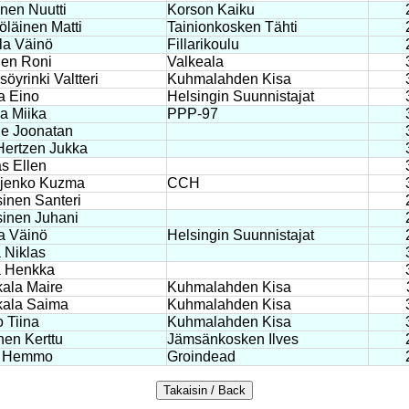
nen Nuutti
Korson Kaiku
läinen Matti
Tainionkosken Tähti
la Väinö
Fillarikoulu
nen Roni
Valkeala
öyrinki Valtteri
Kuhmalahden Kisa
a Eino
Helsingin Suunnistajat
la Miika
PPP-97
e Joonatan
Hertzen Jukka
s Ellen
ijenko Kuzma
CCH
inen Santeri
sinen Juhani
a Väinö
Helsingin Suunnistajat
 Niklas
a Henkka
ala Maire
Kuhmalahden Kisa
kala Saima
Kuhmalahden Kisa
 Tiina
Kuhmalahden Kisa
nen Kerttu
Jämsänkosken Ilves
 Hemmo
Groindead