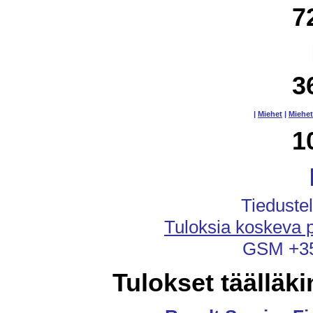
7
3
|
Miehet
|
Miehet
1
Tiedustel
Tuloksia koskeva p
GSM +35
Tulokset täälläki