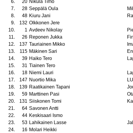
6.
20
Nikula Timo
7.
28
Seppälä Oula
Mi
8.
48
Kiuru Jani
Ra
9.
132
Olkkonen Jere
10.
1
Avdeev Nikolay
Pie
11.
26
Reponen Jukka
Fi
12.
137
Tauriainen Mikko
Ima
13.
115
Mäkinen Sari
En
14.
39
Haiko Tero
La
15.
31
Tiainen Tero
16.
18
Niemi Lauri
La
17.
147
Nuortio Mika
L
18.
139
Raatikainen Tapani
Jo
19.
59
Marttinen Pasi
Ot
20.
131
Siiskonen Tomi
Ka
21.
64
Savonen Antti
22.
44
Keskisaari Ismo
23.
53
Lahikainen Lasse
Ja
24.
16
Molari Heikki