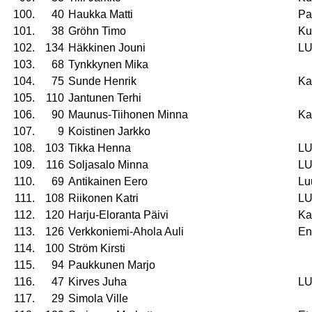
100.
40
Haukka Matti
Pa
101.
38
Gröhn Timo
Ku
102.
134
Häkkinen Jouni
L
103.
68
Tynkkynen Mika
104.
75
Sunde Henrik
Ka
105.
110
Jantunen Terhi
106.
90
Maunus-Tiihonen Minna
Ka
107.
9
Koistinen Jarkko
108.
103
Tikka Henna
L
109.
116
Soljasalo Minna
L
110.
69
Antikainen Eero
Lu
111.
108
Riikonen Katri
L
112.
120
Harju-Eloranta Päivi
Ka
113.
126
Verkkoniemi-Ahola Auli
En
114.
100
Ström Kirsti
115.
94
Paukkunen Marjo
116.
47
Kirves Juha
L
117.
29
Simola Ville