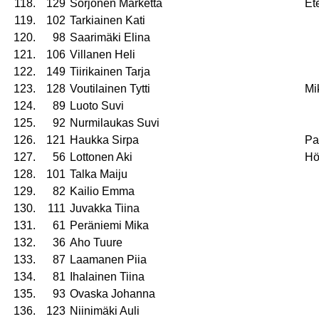
118.
129
Sorjonen Marketta
Et
119.
102
Tarkiainen Kati
120.
98
Saarimäki Elina
121.
106
Villanen Heli
122.
149
Tiirikainen Tarja
123.
128
Voutilainen Tytti
Mi
124.
89
Luoto Suvi
125.
92
Nurmilaukas Suvi
126.
121
Haukka Sirpa
Pa
127.
56
Lottonen Aki
Hö
128.
101
Talka Maiju
129.
82
Kailio Emma
130.
111
Juvakka Tiina
131.
61
Peräniemi Mika
132.
36
Aho Tuure
133.
87
Laamanen Piia
134.
81
Ihalainen Tiina
135.
93
Ovaska Johanna
136.
123
Niinimäki Auli