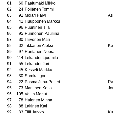
81.
60
Paalumäki Mikko
82.
24
Pöllänen Tommi
83.
91
Molari Päivi
As
84.
41
Huupponen Markku
85.
96
Puurtinen Tiia
86.
95
Punnonen Pauliina
87.
80
Hirvonen Mari
88.
32
Tikkanen Aleksi
Ke
89.
97
Rantanen Noora
90.
114
Lekander Ljudmila
91.
55
Lekander Juri
92.
45
Kesseli Markku
93.
30
Soroka Igor
94.
22
Pasma Juha-Petteri
Ra
95.
73
Marttinen Keijo
Jo
96.
105
Vallin Marjut
97.
78
Halonen Minna
98.
88
Laitinen Kati
99.
33
Tilli Jarkko
Ku