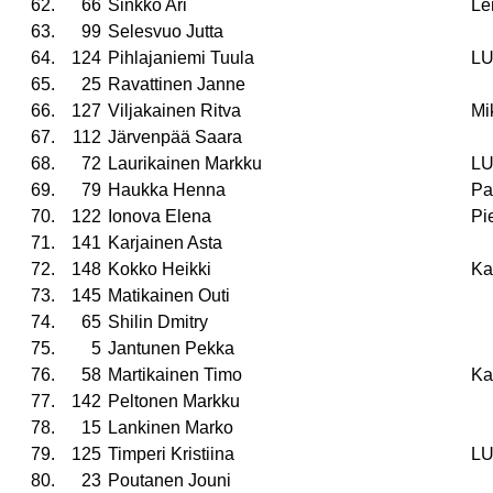
62.
66
Sinkko Ari
Le
63.
99
Selesvuo Jutta
64.
124
Pihlajaniemi Tuula
L
65.
25
Ravattinen Janne
66.
127
Viljakainen Ritva
Mi
67.
112
Järvenpää Saara
68.
72
Laurikainen Markku
L
69.
79
Haukka Henna
Pa
70.
122
Ionova Elena
Pie
71.
141
Karjainen Asta
72.
148
Kokko Heikki
Ka
73.
145
Matikainen Outi
74.
65
Shilin Dmitry
75.
5
Jantunen Pekka
76.
58
Martikainen Timo
Ka
77.
142
Peltonen Markku
78.
15
Lankinen Marko
79.
125
Timperi Kristiina
L
80.
23
Poutanen Jouni