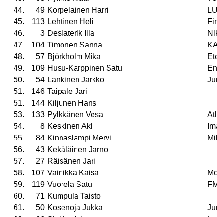
44.
49
Korpelainen Harri
L
45.
113
Lehtinen Heli
Fi
46.
3
Desiaterik Ilia
Ni
47.
104
Timonen Sanna
K
48.
57
Björkholm Mika
Et
49.
109
Husu-Karppinen Satu
En
50.
54
Lankinen Jarkko
Ju
51.
146
Taipale Jari
51.
144
Kiljunen Hans
53.
133
Pylkkänen Vesa
At
54.
8
Keskinen Aki
Im
55.
84
Kinnaslampi Mervi
Mi
56.
43
Kekäläinen Jarno
57.
27
Räisänen Jari
58.
107
Vainikka Kaisa
Mo
59.
119
Vuorela Satu
F
60.
71
Kumpula Taisto
61.
50
Kosenoja Jukka
Ju