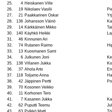
25.
4
Heiskanen Ville
26.
19
Nikolaev Vasilii
Pie
27.
21
Paakkarinen Oskar
Yr
28.
136
Johansson Väinö
Ka
29.
14
Kärkkäinen Mikko
Ta
30.
140
Käyhkö Heikki
La
31.
46
Kinnunen Ari
32.
74
Rutanen Raimo
Hi
33.
13
Kuosmanen Sami
34.
6
Julkunen Joni
Ke
35.
138
Villanen Jukka
Ko
36.
37
Ahola Arto
En
37.
118
Toljamo Anna
Ha
38.
42
Jäppinen Pertti
Po
39.
70
Kosonen Veikko
40.
11
Korhonen Tero
41.
7
Kasanen Jukka
Ka
42.
62
Puputti Teemu
Ju
43.
63
Pylkkö Matti
Tö