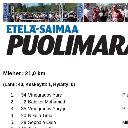
Miehet : 21,0 km
(Lähti: 40, Keskeytti: 1, Hylätty: 0)
1.
34
Vinogradov Yury
Pie
2.
2
Babiker Mohamed
3.
35
Vinogradov Yury jr
Pie
4.
20
Nikula Timo
5.
28
Seppälä Oula
Mi