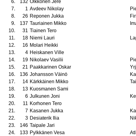
6.
132
Olkkonen Jere
7.
1
Avdeev Nikolay
Pie
8.
26
Reponen Jukka
Fi
9.
137
Tauriainen Mikko
Ima
10.
31
Tiainen Tero
11.
18
Niemi Lauri
La
12.
16
Molari Heikki
13.
4
Heiskanen Ville
14.
19
Nikolaev Vasilii
Pie
15.
21
Paakkarinen Oskar
Yr
16.
136
Johansson Väinö
Ka
17.
14
Kärkkäinen Mikko
Ta
18.
13
Kuosmanen Sami
19.
6
Julkunen Joni
Ke
20.
11
Korhonen Tero
21.
7
Kasanen Jukka
Ka
22.
3
Desiaterik Ilia
Ni
23.
146
Taipale Jari
24.
133
Pylkkänen Vesa
At