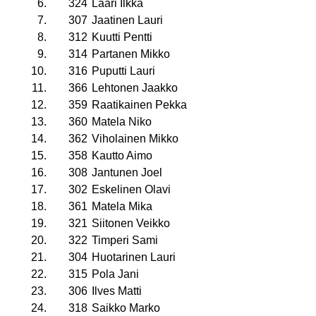
6.
324
Laari Ilkka
7.
307
Jaatinen Lauri
8.
312
Kuutti Pentti
9.
314
Partanen Mikko
10.
316
Puputti Lauri
11.
366
Lehtonen Jaakko
12.
359
Raatikainen Pekka
13.
360
Matela Niko
14.
362
Viholainen Mikko
15.
358
Kautto Aimo
16.
308
Jantunen Joel
17.
302
Eskelinen Olavi
18.
361
Matela Mika
19.
321
Siitonen Veikko
20.
322
Timperi Sami
21.
304
Huotarinen Lauri
22.
315
Pola Jani
23.
306
Ilves Matti
24.
318
Saikko Marko