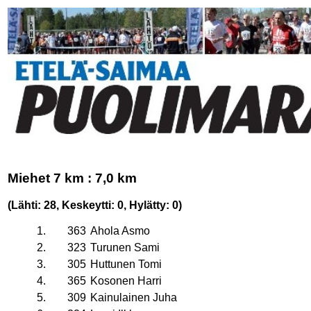
Miehet 7 km : 7,0 km
(Lähti: 28, Keskeytti: 0, Hylätty: 0)
1.
363
Ahola Asmo
2.
323
Turunen Sami
3.
305
Huttunen Tomi
4.
365
Kosonen Harri
5.
309
Kainulainen Juha