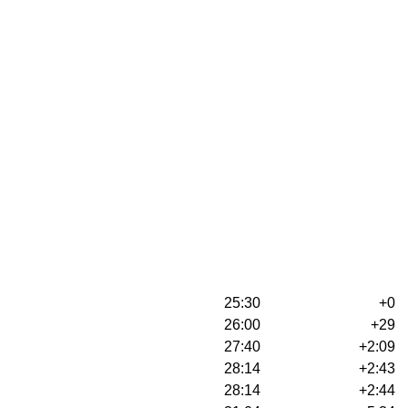
25:30
+0
26:00
+29
27:40
+2:09
28:14
+2:43
28:14
+2:44