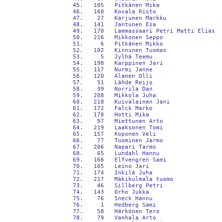
 45.   105   Pitkänen Mika                  
 46.   160   Kovala Risto                   
 47.    27   Karjunen Markku                
 48.   141   Jantunen Esa                   
 49.   170   Lammassaari Petri Matti Elias  
 50.   216   Mikkonen Seppo                 
 51.     6   Pitkänen Mikko                 
 52.   102   Kinnunen Tuomas                
 53.     5   Jylhä Teemu                    
 54.   198   Karppinen Jari                 
 55.   117   Nurmi Janne                    
 56.   120   Alanen Olli                    
 57.    51   Lähde Reijo                    
 58.    39   Norrila Dan                    
 59.   208   Mikkola Juha                   
 60.   218   Kuivalainen Jani               
 61.   172   Falck Marko                    
 62.   178   Hotti Mika                     
 63.    97   Miettunen Arto                 
 64.   219   Laaksonen Tomi                 
 65.   157   Koponen Veli                   
 66.    77   Tuominen Jarmo                 
 67.   206   Napari Tarmo                   
 68.    65   Lundahl Hannu                  
 69.   166   Elfvengren Sami                
 70.   165   Leino Jari                     
 71.   174   Inkilä Juha                    
 72.   217   Mäkikulmala tuomo              
 73.    46   Sillberg Petri                 
 74.   143   Orho Jukka                     
 75.    76   Sneck Hannu                    
 76.     1   Hedberg Sami                   
 77.    58   Härkönen Tero                  
 78.    79   Vanhala Arto                   