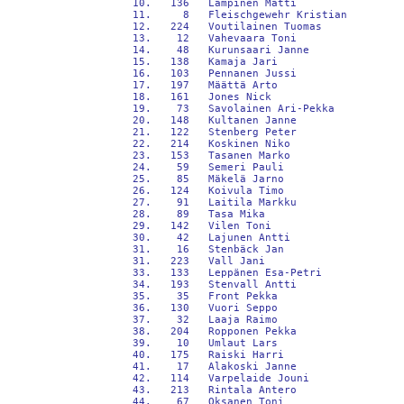
 10.   136   Lampinen Matti                 
 11.     8   Fleischgewehr Kristian         
 12.   224   Voutilainen Tuomas             
 13.    12   Vahevaara Toni                 
 14.    48   Kurunsaari Janne               
 15.   138   Kamaja Jari                    
 16.   103   Pennanen Jussi                 
 17.   197   Määttä Arto                    
 18.   161   Jones Nick                     
 19.    73   Savolainen Ari-Pekka           
 20.   148   Kultanen Janne                 
 21.   122   Stenberg Peter                 
 22.   214   Koskinen Niko                  
 23.   153   Tasanen Marko                  
 24.    59   Semeri Pauli                   
 25.    85   Mäkelä Jarno                   
 26.   124   Koivula Timo                   
 27.    91   Laitila Markku                 
 28.    89   Tasa Mika                      
 29.   142   Vilen Toni                     
 30.    42   Lajunen Antti                  
 31.    16   Stenbäck Jan                   
 31.   223   Vall Jani                      
 33.   133   Leppänen Esa-Petri             
 34.   193   Stenvall Antti                 
 35.    35   Front Pekka                    
 36.   130   Vuori Seppo                    
 37.    32   Laaja Raimo                    
 38.   204   Ropponen Pekka                 
 39.    10   Umlaut Lars                    
 40.   175   Raiski Harri                   
 41.    17   Alakoski Janne                 
 42.   114   Varpelaide Jouni               
 43.   213   Rintala Antero                 
 44.    67   Oksanen Toni                   