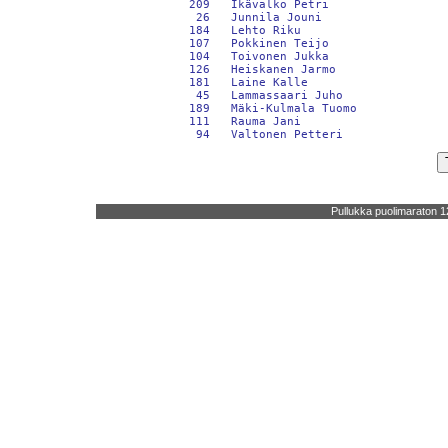
       209   Ikävalko Petri                 
        26   Junnila Jouni                  
       184   Lehto Riku                     
       107   Pokkinen Teijo                 
       104   Toivonen Jukka                 
       126   Heiskanen Jarmo                
       181   Laine Kalle                    
        45   Lammassaari Juho               
       189   Mäki-Kulmala Tuomo             
       111   Rauma Jani                     
Pullukka puolimaraton 1