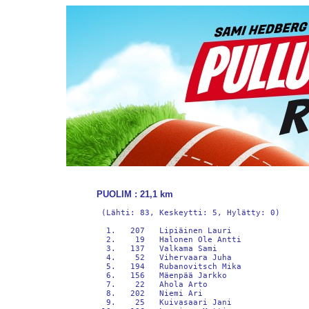
PUOLIM : 21,1 km
 (Lähti: 83, Keskeytti: 5, Hylätty: 0)

  1.   207   Lipiäinen Lauri                
  2.    19   Halonen Ole Antti              
  3.   137   Valkama Sami                   
  4.    52   Vihervaara Juha                
  5.   194   Rubanovitsch Mika              
  6.   156   Mäenpää Jarkko                 
  7.    22   Ahola Arto                     
  8.   202   Niemi Ari                      
  9.    25   Kuivasaari Jani                