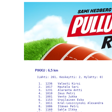
PIKKU : 6,5 km
 (Lähti: 201, Keskeytti: 2, Hylätty: 0)

  1.  1236   Valasti Kirsi                   RunForGood                            25:07          +0
  2.  1017   Hautala Sari                    Vierumäki                             28:12       +3:04
  3.  1231   Alaranta Antti                  Lahti                                 29:55       +4:48
  4.  1010   Zeus Petri                      Lahti                                 30:11       +5:04
  5.  1001   Vento Jukka                     Helsinki                              30:14       +5:07
  6.  1153   Urpilainen Esko                 Lahtisport35+                         30:38       +5:30
  7.  1011   Kral-Leszczynski Alexandra      Helsinki                              30:41       +5:33
  8.  1086   Itänen Petri                    Heinola                               31:17       +6:09
  9.  1160   Sahla Ilkka                     Raisio                                31:33       +6:25
 10.  1027   Laaksonen Risto                 Kouvola                               32:36       +7:28
 11.  1229   Manner Krista                   Helsinki                              32:44       +7:36
 12.  1189   Heikkila Arto                   San Diego                             33:03       +7:55
 13.  1144   Palomäki Petri                  Muurame                               33:31       +8:23
 14.  1033   Verkkoniemi-Ahola Auli          Endurance                             34:01       +8:54
 15.  1224   Hannonen Linda                  Lahti                                 34:31       +9:24
 16.  1238   Summa Lasse                     Lahti                                 34:34       +9:27
 17.  1052   Siltamies Tomi                  Espoo                                 35:29      +10:22
 18.    68   Saares Teemu                    Vierumäki                             35:57      +10:49
 19.  1139   Ahlsten Joni                    Espoo                                 36:02      +10:54
 20.  1082   Katila Tero                     Kyrösjärven Seudun Moottoripyö        36:02      +10:55
 21.  1088   Sonninen Aki                    Vantaa                                36:27      +11:20
 22.  1005   Immonen Ville                   Sipoo                                 36:53      +11:45
 23.  1248   Purtsi Jarno                    Vierumäki                             37:14      +12:07
 24.  1145   Palomäki Heidi                  Muurame                               37:38      +12:31
 25.  1176   Heikka Jari                     Järvenpää                             37:42      +12:34
 26.  1062   Schrowe Atte                    Espoo                                 37:47      +12:40
 26.  1061   Kuntsi Kirsi                    Espoo                                 37:47      +12:40
 28.  1227   Juntunen Risto                  Groupon                               38:07      +12:59
 29.  1230   Rautiainen Jarno                Helsinki                              38:08      +13:00
 30.  1019   Vainio Ville                    Alastaro                              38:09      +13:01
 31.  1020   Vainio Anssi                    Koria                                 38:19      +13:11
 32.  1002   Savinainen Tuukka               Helsinki                              38:31      +13:23
 33.  1157   Lehti Oskari                    Turku                                 38:32      +13:24
 34.  1070   Hannukkala Mika                 Valkeala                              38:33      +13:25
 35.  1187   Pitkänen Marika                 Lahti                                 39:07      +14:00
 36.  1075   Aarnio Elina                    Turku                                 39:19      +14:11
 37.  1188   Heikkila Sindi                  San Diego                             39:19      +14:11
 38.  1077   Eräretki Niina                  Turenki                               39:20      +14:12
 38.  1076   Eräretki Samuli                 Turenki                               39:20      +14:12
 40.  1245   Pesonen Niina                   Helsinki                              39:28      +14:20
 41.  1242   Laakso Petri                    Hämeenllinna                          39:30      +14:23
 42.  1152   Kuosa Jarkko                    Pori                                  39:31      +14:23
 43.  1186   Pitkänen Ari                    Lahti                                 39:42      +14:34
 44.  1164   Nyman Petra                     Järvenpää                             40:05      +14:57
 45.  1108   Karstela Veli-Pekka             Vantaa                                40:05      +14:57
 46.  1100   Koskinen Mikko                  Hollola                               40:06      +14:58
 47.  1101   Kokkola Henriikka               Lahti                                 40:06      +14:58
 48.  1026   Laaksonen Elli                  Kouvola                               40:24      +15:17
 49.  1114   Manninen Anna-Maria             Tarvasmäen Ponnistus                  40:37      +15:29
 50.  1197   Hiitola Soile                   Lahti                                 40:37      +15:30
 51.  1150   Järvelin Harri                  Helsinki                              40:38      +15:30
 52.  1125   Vainio Petteri                  Kausala                               40:39      +15:32
 53.  1058   Kärnä Nea                       Helsinki                              40:52      +15:44
 54.    45   Lammassaari Juho                Helsinki                              41:06      +15:58
 55.  1107   Karstela Riitta                 Vantaa                                41:10      +16:02
 56.  1098   Lähde Tommi                     Lähde&Co                              41:27      +16:19
 57.  1228   Lähde Seija                     Matildaa                              41:27      +16:19
 58.  1032   Kankainen Minna                 Espoo                                 41:28      +16:20
 59.  1044   Toropainen Kaisu                Espoo                                 41:31      +16:24
 60.  1071   Jormanainen Jani                Heinola                               42:04      +16:57
 61.  1174   Siimes Hanna                    Helsinki                              42:13      +17:06
 62.  1175   Mäensivu Niina                  Klaukkala                             42:14      +17:07
 63.  1072   Puhakka Hanna                   Huutjärvi                             42:39      +17:31
 64.  1185   Mäkinen Pirjo                   Lahti                                 42:40      +17:32
 65.  1047   Rajalin Katja                   Jyväskylä                             42:44      +17:36
 66.  1053   Toskala Elena                   Puijon Hammas                         42:44      +17:37
 67.  1170   Saikkala Marko                  Sydänlapset Ja -Aikuiset Ry           42:45      +17:38
 68.  1042   Kituniemi Marko                 Vantaa                                42:46      +17:38
 69.  1043   Kituniemi Tiina                 Vantaa                                42:46      +17:38
 70.  1014   Ojala Harri                     Riihimäki                             42:55      +17:48
 71.  1126   Korhonen Aki                    Kausala                               42:56      +17:48
 72.  1028   Laaksonen Kati                  Kouvola                               42:59      +17:51
 73.  1246   Pitkänen Hanna                  Tampere                               43:03      +17:55
 74.  1127   Korhonen Marko                  Kausala                               43:09      +18:02
 75.  1159   Jalonen Mirva                   Karkkila                              43:18      +18:10
 76.  1156   Saaristo Kirsi                  Espoo                                 43:18      +18:10
 77.  1180   Elmstedt Satu                   Lahti                                 43:26      +18:18
 78.  1178   Ojanen Tarmo                    Tuusula                               43:51      +18:43
 79.  1151   Finni Viivi                     Heinola                               43:56      +18:48
 80.  1106   Kääriä Henna                    Lahti                                 44:05      +18:58
 81.  1024   Salminen Kati                   Heinola                               44:07      +18:59
 82.  1087   Itänen Katja                    Heinola                               44:07      +18:59
 83.  1074   Lindqvist Juho                  Kotka                                 44:09      +19:01
 84.  1067   Koskimies Jori                  Kotka                                 44:10      +19:02
 85.  1163   Nyman Katariina                 Heinola                               44:19      +19:11
 86.  1046   Nieminen Tiina                  Palokka                               44:19      +19:11
 87.  1116   Ruohisto Jesse                  Herrala                               44:29      +19:21
 88.  1200   Itkonen Pinja                   Vantaa                                44:31      +19:23
 89.  1004   Laurila Marko                   Vcc                                   44:32      +19:25
 90.  1136   Koivuhovi Emilie                Helsinki                              44:34      +19:26
 91.  1135   Koivuhovi Arto                  Helsinki                              44:38      +19:30
 92.  1057   Kärnä Jonna                     Helsinki                              44:58      +19:50
 93.  1073   Puhakka Reetta                  Kotka                                 45:02      +19:54
 94.  1184   Marttinen Mia                   Vantaa                                45:08      +20:01
 95.  1182   Marttinen Antti                 Vantaa                                45:09      +20:01
 96.  1143   Tuominen Carita                 Mäntsälä                              45:32      +20:24
 96.  1142   Luukka Miia                     Monninkylä                            45:32      +20:24
 98.  1055   Kainua Jutta                    Jyväskylä                             45:32      +20:25
 99.  1054   Wirzenius Petri                 Jyväskylä       