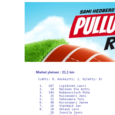
Miehet yleinen : 21,1 km
 (Lähti: 9, Keskeytti: 1, Hylätty: 0)

  1.   207   Lipiäinen Lauri                
  2.    19   Halonen Ole Antti              
  3.   194   Rubanovitsch Mika              
  4.    25   Kuivasaari Jani                
  5.    12   Vahevaara Toni                 
  6.    48   Kurunsaari Janne               
  7.    16   Stenbäck Jan                   
  8.    10   Umlaut Lars                    
        26   Junnila Jouni                  