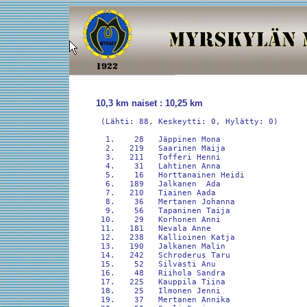
10,3 km naiset : 10,25 km
 (Lähti: 88, Keskeytti: 0, Hylätty: 0)

  1.    28   Jäppinen Mona                  
  2.   219   Saarinen Maija                 
  3.   211   Tofferi Henni                  
  4.    31   Lahtinen Anna                  
  5.    16   Horttanainen Heidi             
  6.   189   Jalkanen  Ada                  
  7.   210   Tiainen Aada                   
  8.    36   Mertanen Johanna               
  9.    56   Tapaninen Taija                
 10.    29   Korhonen Anni                  
 11.   181   Nevala Anne                    
 12.   238   Kallioinen Katja               
 13.   190   Jalkanen Malin                 
 14.   242   Schroderus Taru                
 15.    52   Silvasti Anu                   
 16.    48   Riihola Sandra                 
 17.   225   Kauppila Tiina                 
 18.    25   Ilmonen Jenni                  
 19.    37   Mertanen Annika                