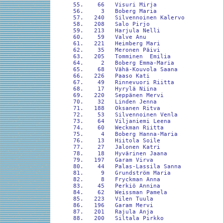
 55.    66   Visuri Mirja                   
 56.     3   Boberg Maria                   
 57.   240   Silvennoinen Kalervo           
 58.   208   Salo Pirjo                     
 59.   213   Harjula Nelli                  
 60.    59   Valve Anu                      
 61.   221   Heimberg Mari                  
 62.    35   Meronen Päivi                  
 63.   205   Tomminen  Emilia               
 64.     2   Boberg Emma-Maria              
 65.    68   Vähä-Kouvola Saana             
 66.   226   Paaso Kati                     
 67.    49   Rinnevuori Riitta              
 68.    17   Hyrylä Niina                   
 69.   220   Seppänen Mervi                 
 70.    32   Linden Jenna                   
 71.   188   Oksanen Ritva                  
 72.    53   Silvennoinen Venla             
 73.    64   Viljaniemi Leena               
 74.    60   Weckman Riitta                 
 75.     4   Boberg Hanna-Maria             
 76.    13   Hiitola Soile                  
 77.    27   Jalonen Katri                  
 78.    18   Hyvärinen Jaana                
 79.   197   Garam Virva                    
 80.    44   Palas-Lassila Sanna            
 81.     9   Grundström Maria               
 82.     8   Fryckman Anna                  
 83.    45   Perkiö Annina                  
 84.    62   Weissman Pamela                
 85.   223   Vilen Tuula                    
 86.   196   Garam Mervi                    
 87.   201   Rajula Anja                    