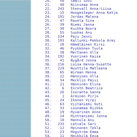
 20.    50   Saali Suvi                     
 21.    40   Niinimaa Anne                  
 22.   243   Stenvall Anna-Liisa            
 23.    15   Hoogesteger Anna Katja         
 24.   191   Jordas Malena                  
 25.    47   Rasela Sina                    
 26.    39   Niemi Janna                    
 27.    30   Kuikka Noora                   
 28.    55   Suokas Anu                     
 29.   234   Paju Jenni                     
 30.   193   Kallunki-Pekkola Armi          
 31.    20   Hämäläinen Kirsi               
 32.    46   Pyykkönen Tuula                
 33.    38   Mertanen Ulla                  
 34.   192   Vuorinen Kaisa                 
 35.    41   Nygård Jonna                   
 36.   216   Loisa Henna-Susette            
 37.   229   Nuuttila Matleena              
 38.    65   Wirman Henna                   
 39.    22   Hänninen Ulla                  
 40.    34   Mecklin Päivi                  
 41.    21   Hänninen Elina                 
 42.     6   Enroth Beatrice                
 43.    26   Isoranta Sanna                 
 44.     1   Arminen Pirjo                  
 45.    24   Ikonen Virpi                   
 46.    63   Viitaniemi Outi                
 47.    33   Lounamaa Riikka                
 48.    19   Hyvärinen Anne                 
 49.    14   Hinttaniemi Jonna              
 50.    10   Hannula Anu                    
 51.   233   Latvala Sari                   
 52.    12   Heinonen Tekla                 
 53.    23   Högström Emma                  
 54.    11   Heikkilä Eeva                  