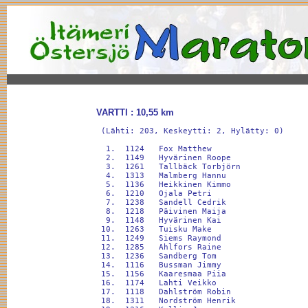
VARTTI : 10,55 km
 (Lähti: 203, Keskeytti: 2, Hylätty: 0)

  1.  1124   Fox Matthew                     Ventoura                              36:50          +0
  2.  1149   Hyvärinen Roope                 Rauman urheilijat                     39:19       +2:28
  3.  1261   Tallbäck Torbjörn                                                     40:49       +3:59
  4.  1313   Malmberg Hannu                                                        42:01       +5:10
  5.  1136   Heikkinen Kimmo                 FMR                                   42:16       +5:26
  6.  1210   Ojala Petri                     Trzan Runners                         42:30       +5:40
  7.  1238   Sandell Cedrik                  ÖSK                                   43:39       +6:48
  8.  1218   Päivinen Maija                                                        44:18       +7:27
  9.  1148   Hyvärinen Kai                   Rauma                                 44:41       +7:51
 10.  1263   Tuisku Make                                                           45:31       +8:40
 11.  1249   Siems Raymond                   Ventoura                              46:41       +9:50
 12.  1285   Ahlfors Raine                   Nurmijärvi                            47:55      +11:05
 13.  1236   Sandberg Tom                                                          48:18      +11:28
 14.  1116   Bussman Jimmy                                                         49:11      +12:20
 15.  1156   Kaaresmaa Piia                  Marathonkoulu Pori                    49:14      +12:24
 16.  1174   Lahti Veikko                    Assistor                              49:15      +12:24
 17.  1118   Dahlström Robin                 ÖSK                                   49:19      +12:29
 18.  1311   Nordström Henrik                Skåldö                                49:25      +12:34
 19.  1316   Kallio Jarmo                    Mannerin Konepaja                     51:21      +14:30
 20.  1121   Erofeeva Galina                                                       51:41      +14:50
 21.  1317   Sirkemaa Seppo                  Koiviston Isku                        52:15      +15:25
 22.  1195   Martin Evan                     Ventoura                              52:37      +15:47
 23.  1205   Niemelä Sirkka                  TYKS                                  52:59      +16:09
 24.  1108   Androussi Isam                  IF Raseborg                           53:28      +16:38
 25.  1302   Lönnbäck Eva                    Åbo                                   53:32      +16:41
 26.  1301   Bister Kaius                                                          53:48      +16:58
 27.  1157   Kankaristo Sami                 Snells Angels                         54:01      +17:10
 28.  1237   Sandberg Tomi                   ÖSK                                   54:08      +17:17
 29.  1239   Sandell Cilia                   ÖSK                                   54:11      +17:20
 30.  1162   Kelonen Minna                                                         54:27      +17:36
 31.  1278   Visuri Minna                    Marathonkoulu Pori                    54:27      +17:37
 32.  1106   Alm Krista                                                            54:36      +17:45
 33.  1190   Makkonen Päivi                                                        54:50      +17:59
 34.  1146   Houtsonen Anne                  Chapel Harbour Lightning              54:57      +18:07
 35.  1250   Sigfrids Stefan                                                       55:05      +18:14
 36.  1183   lindqvist Anna                  VNS                                   55:18      +18:27
 37.  1111   Baarman Julia                                                         55:18      +18:27
 38.  1299   Rautakorpi Sanna                Vantaa                                55:25      +18:35
 39.  1175   Latva Tuija                     Marathonkoulu Pori                    56:28      +19:37
 40.  1315   Thomas-Maurini Alex                                                   56:32      +19:42
 41.  1138   Helmisaari Johan                                                      56:32      +19:42
 42.  1243   Sannholm Anna                   Chapel Harbour Lightning              56:41      +19:51
 43.  1256   Stelander Paula                                                       56:42      +19:51
 44.  1226   Rönnberg Jutta                                                        56:44      +19:53
 45.  1161   Keinänen Linda                  Runner`s High                         56:49      +19:58
 46.  1119   Damén Oskar                     Team Billnäs FBK                      57:06      +20:15
 47.  1180   Lindblad Niklas                 Team Billnäs FBK                      57:10      +20:20
 48.  1104   Alin Esa                                                              57:16      +20:26
 49.  1271   Westerholm Tua                  SSAB Europe                           57:22      +20:32
 50.  1262   Tallgren Markus                                                       57:27      +20:37
 51.  1214   Pennanen Kari                                                         57:56      +21:06
 52.  1252   Silvola Heikki                  Hanko                                 58:01      +21:11
 53.  1179   Lindberg Camilla                Tehy/Hangon kaupunki                  58:21      +21:31
 54.  1266   Tyrväinen Daniel                                                      58:57      +22:07
 55.  1166   Koivisto Ilkka                  Team Koivisto                         59:06      +22:16
 56.  1103   Alaverronen Joona               Snells Angels                         59:14      +22:24
 57.  1283   Väinölä Jani                    Levator Oy                            59:23      +22:32
 58.  1203   Nevalainen Timo                                                       59:30      +22:39
 59.  1188   Länsipaltta Jani                DuPont                                59:47      +22:56
 60.  1246   Savolainen Anna-Kaisa                                                 59:49      +22:59
 61.  1204   Nevanperä Matias                Snells Angels                         59:54      +23:04
 62.  1197   Metsola Aleksi                  Snells Angels                         59:56      +23:06
 63.  1229   Saksala Sanna                                                         59:59      +23:08
 64.  1273   Wickström Tom                                                       1:00:04      +23:14
 65.  1286   Boström Joel                                                        1:00:16      +23:25
 66.  1244   Saramo Nuutti                                                       1:00:20      +23:29
 67.  1217   Pyy Margaretha                                                      1:00:22      +23:32
 68.  1235   Sandberg Michaela               ÖSK                                 1:00:25      +23:35
 69.  1139   Hietanen Jessika                                                    1:00:56      +24:05
 70.  1281   Österlund Jill                  Tehy/Hangon kaupunki                1:00:58      +24:08
 71.  1189   Maijala Pauliina                Tammelan Ryske                      1:01:01      +24:10
 72.  1297   Schutt Heidi                    Hangö                               1:01:02      +24:11
 73.  1267   Tyrväinen Harri                                                     1:01:12      +24:21
 74.  1305   Pajunen Alexander               Helsinki                            1:01:34      +24:44
 75.  1172   Kärkkäinen Pasi                 Lohja                               1:01:44      +24:54
 76.  1222   Richter Csaba                                                       1:01:45      +24:55
 77.  1110   Arbelius Pauli                  Turenki                             1:02:28      +25:38
 78.  1109   Arbelius Liisa                  Turenki                             1:02:28      +25:38
 79.  1112   Bastman Kalle                                                       1:02:34      +25:43
 80.  1268   Valtonen Mia                                                        1:02:47      +25:56
 81.  1105   Alm Casper                      Team Billnäs FBK                    1:02:50      +25:59
 82.  1129   Griffiths Wilson                Ventoura                            1:02:51      +26:00
 83.  1152   Ikonen Satu                                                         1:03:37      +26:46
 84.  1293   Jyrkinen Johanna                Helsinki                            1:03:55      +27:04
 85.  1125   Fredriksson-Lehti Anna                                              1:04:07      +27:16
 86.  1123   Forström Vesa                   CF Lohja                            1:04:32      +27:42
 87.  1280   Åberg Tove                      Hejdi r.f.                          1:05:02      +28:12
 88.  1144   Holmström Susanne               Hangö Stad                          1:05:05      +28:15
 89.  1150   Hämäläinen Satu                 CF Lohja                            1:05:25      +28:34
 90.  1230   Salmberg Erika                  Hangö Stevedoring                   1:05:31      +28:40
 91.  1192   Malinen Mirka                   Visko Teepak Oy                     1:05:38      +28:47
 92.  1213   Paussu Kalle                    Mind Resources Oy                   1:05:48      +28:58
 93.  1212   Paussu Antti                    Mind Resources Oy                   1:05:59      +29:09
 94.  1269   Varpalahti Hanna                Tehy/Hangon kaupunki                1:06:10      +29:20
 95.  1191   Malinen Hanne                                                       1:06:20      +29:29
 96.  1258   Strömfors Daniela               hejdi                               1:06:22      +29:31
 97.  1254   Sjöholm Laila                   Hejdi rf                            1:06:40      +29:50
 98.  1241   Sandin Enid                                                         1:06:41      +29:51
 99.  1264   Tuokko Birgit                                   