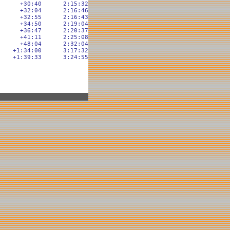
     +30:40      2:15:32

     +32:04      2:16:46

     +32:55      2:16:43

     +34:50      2:19:04

     +36:47      2:20:37

     +41:11      2:25:08

     +48:04      2:32:04

   +1:34:00      3:17:32
