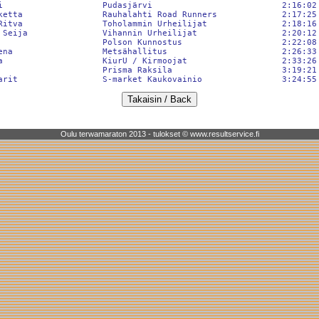
i                    Pudasjärvi                          2:16:02 
ketta                Rauhalahti Road Runners             2:17:25 
Ritva                Toholammin Urheilijat               2:18:16 
 Seija               Vihannin Urheilijat                 2:20:12 
                     Polson Kunnostus                    2:22:08 
ena                  Metsähallitus                       2:26:33 
a                    KiurU / Kirmoojat                   2:33:26 
                     Prisma Raksila                      3:19:21 
Oulu terwamaraton 2013 - tulokset © www.resultservice.fi