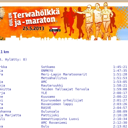
.1 km
, Hylätty: 0)

rkka                 Sotkamo                             1:45:21 
la                   ONMKYU                              1:47:35 
ra                   Meri-Lapin Maratoonarit             1:51:28 
                     Metsähallitus                       1:51:53 
ja                   AMC                                 1:53:05 
nja                  Rautaruukki                         1:58:21 
Anitta               Teiden Tallaajat Tervola            1:59:08 
rja                  YLE                                 2:00:17 
ne                   Kuusamo                             2:00:22 
vi                   Kiuruveden urheilijat               2:01:27 
ra                   Rovaniemen lappi                    2:03:26 
sa                   RASVE                               2:04:57 
ohanna               Oulunsalo                           2:08:09 
la Marjatta          Pattijoki                           2:10:28 
ili                  Ammattiopisto Luovi                 2:10:34 
                     AMC Rovaniemi                       2:12:30 
va                   Oulu                                2:13:02 