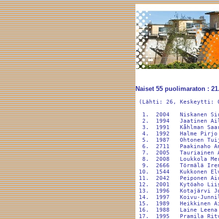
Naiset 55 puolimaraton : 21
 (Lähti: 26, Keskeytti: 0
  1.  2004   Niskanen Si
  2.  1994   Jaatinen Ai
  3.  1991   Kåhlman Saa
  4.  1992   Halme Pirjo
  5.  1987   Ohtonen Tui
  6.  2711   Paakinaho A
  7.  2005   Tauriainen 
  8.  2008   Loukkola Me
  9.  2666   Törmälä Ire
 10.  1544   Kukkonen El
 11.  2042   Peiponen Ai
 12.  2001   Kytöaho Lii
 13.  1996   Kotajärvi J
 14.  1997   Koivu-Junni
 15.  1989   Heikkinen A
 16.  1988   Laine Leena
 17.  1995   Pramila Rit