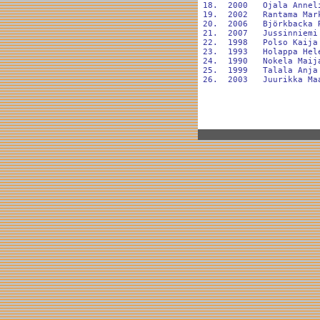
 18.  2000   Ojala Annel
 19.  2002   Rantama Mar
 20.  2006   Björkbacka 
 21.  2007   Jussinniemi
 22.  1998   Polso Kaija
 23.  1993   Holappa Hel
 24.  1990   Nokela Maij
 25.  1999   Talala Anja