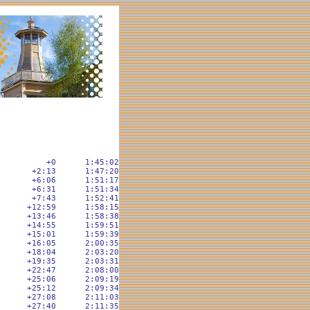
         +0      1:45:02

      +2:13      1:47:20

      +6:06      1:51:17

      +6:31      1:51:34

      +7:43      1:52:41

     +12:59      1:58:15

     +13:46      1:58:38

     +14:55      1:59:51

     +15:01      1:59:39

     +16:05      2:00:35

     +18:04      2:03:20

     +19:35      2:03:31

     +22:47      2:08:00

     +25:06      2:09:19

     +25:12      2:09:34

     +27:08      2:11:03

     +27:40      2:11:35
