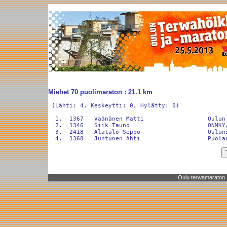
Miehet 70 puolimaraton : 21.1 km
 (Lähti: 4, Keskeytti: 0, Hylätty: 0)

  1.  1367   Väänänen Matti                  Oulun
  2.  1346   Siik Tauno                      ONMKY
  3.  2418   Alatalo Seppo                   Oulun
Oulu terwamaraton 2