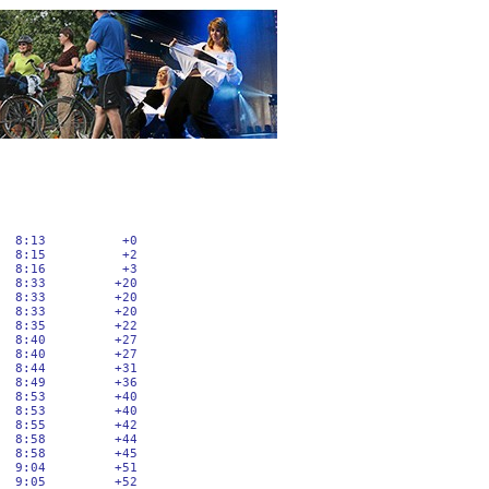
  8:13          +0

  8:15          +2

  8:16          +3

  8:33         +20

  8:33         +20

  8:33         +20

  8:35         +22

  8:40         +27

  8:40         +27

  8:44         +31

  8:49         +36

  8:53         +40

  8:53         +40

  8:55         +42

  8:58         +44

  8:58         +45

  9:04         +51

  9:05         +52
