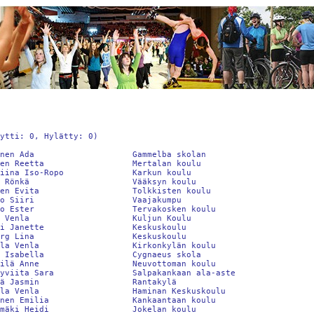
ytti: 0, Hylätty: 0)

nen Ada                    Gammelba skolan                      
en Reetta                  Mertalan koulu                       
iina Iso-Ropo              Karkun koulu                         
 Rönkä                     Vääksyn koulu                        
en Evita                   Tolkkisten koulu                     
o Siiri                    Vaajakumpu                           
o Ester                    Tervakosken koulu                    
 Venla                     Kuljun Koulu                         
i Janette                  Keskuskoulu                          
rg Lina                    Keskuskoulu                          
la Venla                   Kirkonkylän koulu                    
 Isabella                  Cygnaeus skola                       
ilä Anne                   Neuvottoman koulu                    
yviita Sara                Salpakankaan ala-aste                
ä Jasmin                   Rantakylä                            
la Venla                   Haminan Keskuskoulu                  
nen Emilia                 Kankaantaan koulu                    
mäki Heidi                 Jokelan koulu                        