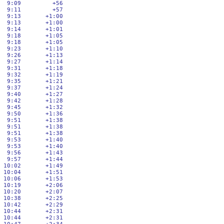
  9:09         +56

  9:11         +57

  9:13       +1:00

  9:13       +1:00

  9:14       +1:01

  9:18       +1:05

  9:18       +1:05

  9:23       +1:10

  9:26       +1:13

  9:27       +1:14

  9:31       +1:18

  9:32       +1:19

  9:35       +1:21

  9:37       +1:24

  9:40       +1:27

  9:42       +1:28

  9:45       +1:32

  9:50       +1:36

  9:51       +1:38

  9:51       +1:38

  9:51       +1:38

  9:53       +1:40

  9:53       +1:40

  9:56       +1:43

  9:57       +1:44

 10:02       +1:49

 10:04       +1:51

 10:06       +1:53

 10:19       +2:06

 10:20       +2:07

 10:38       +2:25

 10:42       +2:29

 10:44       +2:31

 10:44       +2:31
