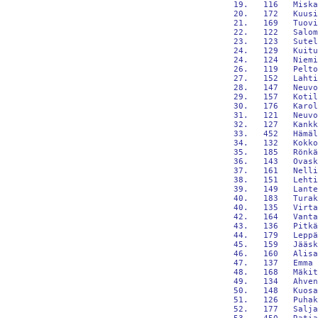
 19.   116   Miska
 20.   172   Kuusi
 21.   169   Tuovi
 22.   122   Salom
 23.   123   Sutel
 24.   129   Kuitu
 24.   124   Niemi
 26.   119   Pelto
 27.   152   Lahti
 28.   147   Neuvo
 29.   157   Kotil
 30.   176   Karol
 31.   121   Neuvo
 32.   127   Kankk
 33.   452   Hämäl
 34.   132   Kokko
 35.   185   Rönkä
 36.   143   Ovask
 37.   161   Nelli
 38.   151   Lehti
 39.   149   Lante
 40.   183   Turak
 40.   135   Virta
 42.   164   Vanta
 43.   136   Pitkä
 44.   179   Leppä
 45.   159   Jääsk
 46.   160   Alisa
 47.   137   Emma 
 48.   168   Mäkit
 49.   134   Ahven
 50.   148   Kuosa
 51.   126   Puhak
 52.   177   Salja