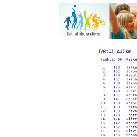
Tytöt 13 : 2,25 km
 (Lähti: 66, Keske
  1.   118   Jalka
  2.   162   Joron
  3.   140   Karol
  4.   167   Silja
  4.   130   Itkon
  6.   175   Raini
  7.   128   Vuori
  8.   181   Ranta
  8.   141   Hansk
 10.   150   Rombe
 11.   180   Pelto
 12.   139   Latva
 13.   120   Pentt
 14.   174   Niitt
 15.   142   Kähär
 16.   182   Ranta
 17.   125   Hirvi
 18.   133   Haapa