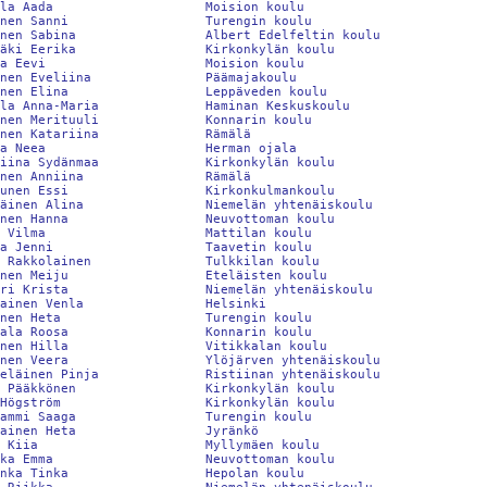
la Aada                    Moision koulu                        
nen Sanni                  Turengin koulu                       
nen Sabina                 Albert Edelfeltin koulu              
äki Eerika                 Kirkonkylän koulu                    
a Eevi                     Moision koulu                        
nen Eveliina               Päämajakoulu                         
nen Elina                  Leppäveden koulu                     
la Anna-Maria              Haminan Keskuskoulu                  
nen Merituuli              Konnarin koulu                       
nen Katariina              Rämälä                               
a Neea                     Herman ojala                         
iina Sydänmaa              Kirkonkylän koulu                    
nen Anniina                Rämälä                               
unen Essi                  Kirkonkulmankoulu                    
äinen Alina                Niemelän yhtenäiskoulu               
nen Hanna                  Neuvottoman koulu                    
 Vilma                     Mattilan koulu                       
a Jenni                    Taavetin koulu                       
 Rakkolainen               Tulkkilan koulu                      
nen Meiju                  Eteläisten koulu                     
ri Krista                  Niemelän yhtenäiskoulu               
ainen Venla                Helsinki                             
nen Heta                   Turengin koulu                       
ala Roosa                  Konnarin koulu                       
nen Hilla                  Vitikkalan koulu                     
nen Veera                  Ylöjärven yhtenäiskoulu              
eläinen Pinja              Ristiinan yhtenäiskoulu              
 Pääkkönen                 Kirkonkylän koulu                    
Högström                   Kirkonkylän koulu                    
ammi Saaga                 Turengin koulu                       
ainen Heta                 Jyränkö                              
 Kiia                      Myllymäen koulu                      
ka Emma                    Neuvottoman koulu                    
nka Tinka                  Hepolan koulu                        