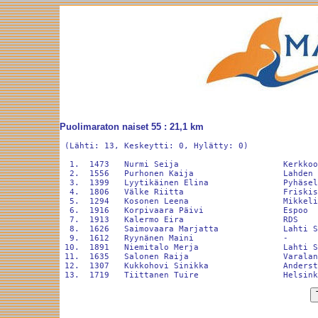
Puolimaraton naiset 55 : 21,1 km
 (Lähti: 13, Keskeytti: 0, Hylätty: 0)

  1.  1473   Nurmi Seija                     Kerkkoo
  2.  1556   Purhonen Kaija                  Lahden 
  3.  1399   Lyytikäinen Elina               Pyhäsel
  4.  1806   Välke Riitta                    Friskis
  5.  1294   Kosonen Leena                   Mikkeli
  6.  1916   Korpivaara Päivi                Espoo  
  7.  1913   Kalermo Eira                    RDS    
  8.  1626   Saimovaara Marjatta             Lahti S
  9.  1612   Ryynänen Maini                  -      
 10.  1891   Niemitalo Merja                 Lahti S
 11.  1635   Salonen Raija                   Varalan
 12.  1307   Kukkohovi Sinikka               Anderst