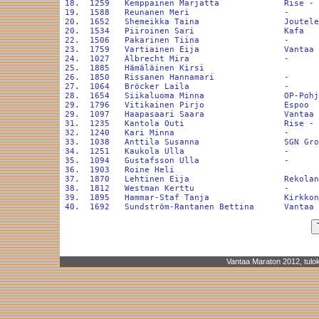
 18.  1259   Kemppainen Marjatta             Rise - 
 19.  1588   Reunanen Meri                   -      
 20.  1652   Shemeikka Taina                 Joutele
 20.  1534   Piiroinen Sari                  Kafa   
 22.  1506   Pakarinen Tiina                 -      
 23.  1759   Vartiainen Eija                 Vantaa 
 24.  1027   Albrecht Mira                   -      
 25.  1885   Hämäläinen Kirsi                       
 26.  1850   Rissanen Hannamari              -      
 27.  1064   Bröcker Laila                   -      
 28.  1654   Siikaluoma Minna                OP-Pohj
 29.  1796   Vitikainen Pirjo                Espoo  
 29.  1097   Haapasaari Saara                Vantaa 
 31.  1235   Kantola Outi                    Rise - 
 32.  1240   Kari Minna                      -      
 33.  1038   Anttila Susanna                 SGN Gro
 34.  1251   Kaukola Ulla                    -      
 35.  1094   Gustafsson Ulla                 -      
 36.  1903   Roine Heli                             
 37.  1870   Lehtinen Eija                   Rekolan
 38.  1812   Westman Kerttu                  -      
 39.  1895   Hammar-Staf Tanja               Kirkkon
Vantaa Maraton 2012, tulok