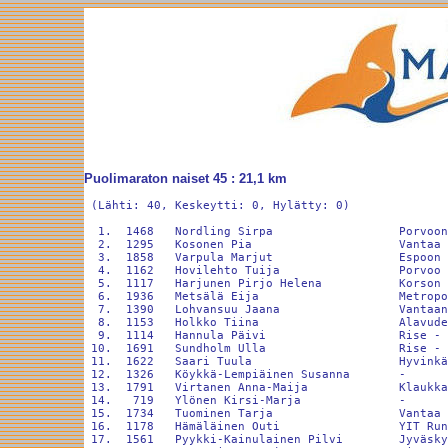
Puolimaraton naiset 45 : 21,1 km
 (Lähti: 40, Keskeytti: 0, Hylätty: 0)

  1.  1468   Nordling Sirpa                  Porvoon
  2.  1295   Kosonen Pia                     Vantaa 
  3.  1858   Varpula Marjut                  Espoon 
  4.  1162   Hovilehto Tuija                 Porvoo 
  5.  1117   Harjunen Pirjo Helena           Korson 
  6.  1936   Metsälä Eija                    Metropo
  7.  1390   Lohvansuu Jaana                 Vantaan
  8.  1153   Holkko Tiina                    Alavude
  9.  1114   Hannula Päivi                   Rise - 
 10.  1691   Sundholm Ulla                   Rise - 
 11.  1622   Saari Tuula                     Hyvinkä
 12.  1326   Köykkä-Lempiäinen Susanna       -      
 13.  1791   Virtanen Anna-Maija             Klaukka
 14.   719   Ylönen Kirsi-Marja              -      
 15.  1734   Tuominen Tarja                  Vantaa 
 16.  1178   Hämäläinen Outi                 YIT Run
 17.  1561   Pyykki-Kainulainen Pilvi        Jyväsky