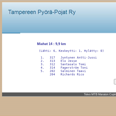
Miehet 14 : 9,9 km
 (Lähti: 6, Keskeytti: 1, Hylätty: 0)

  1.   317   Juntunen Antti-Jussi           
  2.   313   Elo Jesse                      
  3.   312   Santasalo Tomi                 
  4.   314   Fagerström Toni                
  5.   202   Salminen Taavi                 
Teivo MTB Maraton Cupin f