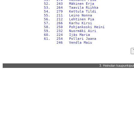
 52.   243   Mäkinen Erja                   
 53.   264   Taavila Riikka                 
 54.   279   Kettula Tildi                  
 55.   211   Leino Nonna                    
 56.   212   Lehtinen Pia                   
 57.   266   Karhu Kirsi                    
 58.   250   Pohjankoski Heini              
 59.   232   Nuormäki Airi                  
 60.   224   Ijäs Maria                     
 61.   254   Pollari Jaana                  
3. Heinolan kaupunkipui