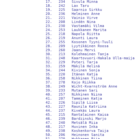
 17.   234   Sivula Minna                   
 18.   242   Lax Taru                       
 19.   225   Saarnio Sirkku                 
 20.   236   Helminen Anne                  
 21.   221   Vainio Virve                   
 22.   208   Lindén Nina                    
 23.   230   Vastamäki Vilma                
 24.   253   Laukkanen Marita               
 25.   218   Napola Riitta                  
 26.   219   Anunti Laura                   
 27.   255   Kosonen Tyyni-Tuuli            
 28.   209   Lyytikäinen Roosa              
 29.   260   Jaanu Mervi                    
 30.   213   Kolehmainen Tanja              
 31.   248   Kaartovuori-Hakala Ulla-maija  
 32.   229   Poteri Tarja                   
 33.   259   Mäkilä Helinä                  
 34.   244   Kivinen Sonja                  
 35.   220   Itänen Katja                   
 36.   258   Nikkinen Tiina                 
 37.   278   Kojo Riikka                    
 38.   249   Wicht-Kvarnström Anne          
 39.   233   Mutanen Sari                   
 40.   257   Nikkinen Niina                 
 41.   207   Tamminen Katja                 
 42.   226   Sipilä Liisa                   
 43.   227   Raunila Katriina               
 44.   237   Kivekäs Laura                  
 45.   215   Rantalainen Kaisa              
 46.   239   Bardzinski Marjo               
 47.   240   Metsälä Miia                   
 48.   217   Huvinen Inka                   
 49.   238   Koskenkorva Taija              
 50.   206   Heinonen Sanita                
 51.   270   Hukkanen Piia                  