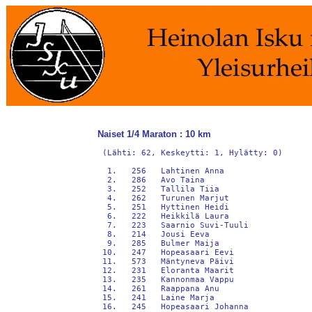
Naiset 1/4 Maraton : 10 km
 (Lähti: 62, Keskeytti: 1, Hylätty: 0)

  1.   256   Lahtinen Anna                  
  2.   286   Avo Taina                      
  3.   252   Tallila Tiia                   
  4.   262   Turunen Marjut                 
  5.   251   Hyttinen Heidi                 
  6.   222   Heikkilä Laura                 
  7.   223   Saarnio Suvi-Tuuli             
  8.   214   Jousi Eeva                     
  9.   285   Bulmer Maija                   
 10.   247   Hopeasaari Eevi                
 11.   573   Mäntyneva Päivi                
 12.   231   Eloranta Maarit                
 13.   235   Kannonmaa Vappu                
 14.   261   Raappana Anu                   
 15.   241   Laine Marja                    
 16.   245   Hopeasaari Johanna             